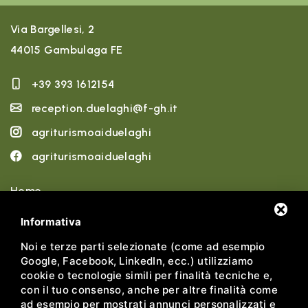
Via Bargellesi, 2
44015 Gambulaga FE
+39 393 1612154
reception.duelaghi@f-gh.it
agriturismoaiduelaghi
agriturismoaiduelaghi
Home
Chi siamo
Informativa
Esperienze
Noi e terze parti selezionate (come ad esempio
Google, Facebook, LinkedIn, ecc.) utilizziamo
Alloggi
cookie o tecnologie simili per finalità tecniche e,
con il tuo consenso, anche per altre finalità come
Benessere
ad esempio per mostrati annunci personalizzati e