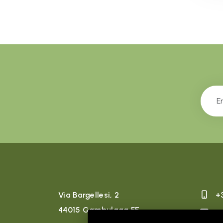
Via Bargellesi, 2
+
44015 Gambulaga FE
r