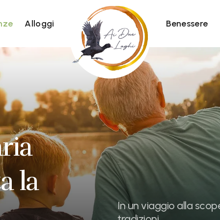
nze
Alloggi
Benessere
ria
a la
In un viaggio alla scope
tradizioni