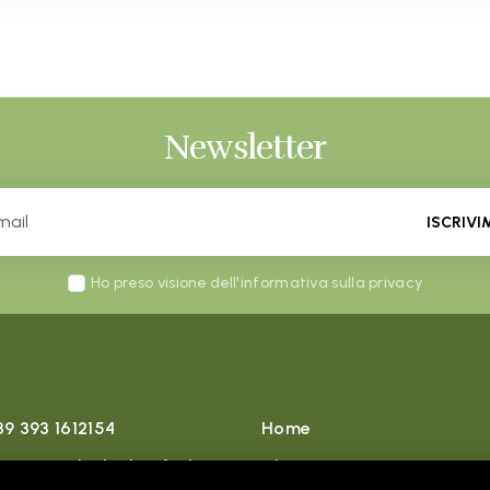
Newsletter
ISCRIVI
Ho preso visione dell'informativa sulla privacy
39 393 1612154
Home
eception.duelaghi@f-gh.it
Chi siamo