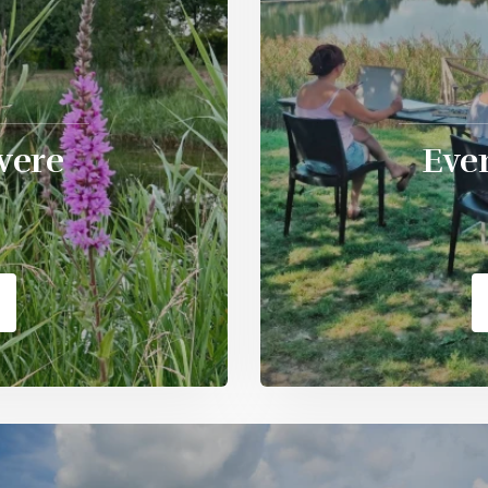
vere
Even